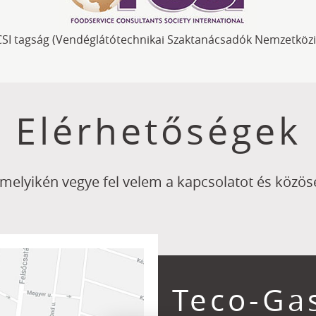
CSI tagság (Vendéglátótechnikai Szaktanácsadók Nemzetközi
Elérhetőségek
amelyikén vegye fel velem a kapcsolatot és közöse
Teco-Gas