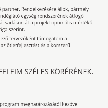
 partner. Rendelkezésére állok, bármely
 vendéglátó egység rendszerének átfogó
anácsadáson át a projekt optimális mértékű
ága szerint.
lkező tervezőként támogatom a
az ötletfejlesztést és a korszerű
FELEIM SZÉLES KÖRÉRÉNEK.
ési program meghatározásától kezdve