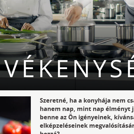
EVÉKENYS
Szeretné, ha a konyhája nem c
hanem nap, mint nap élményt 
benne az Ön igényeinek, kívánsá
elképzeléseinek megvalósításár
hozzá?