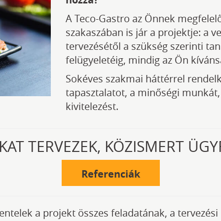
A Teco-Gastro az Önnek megfelelő
szakaszában is jár a projektje: a
tervezésétől a szükség szerinti t
felügyeletéig, mindig az Ön kíváns
Sokéves szakmai háttérrel rende
tapasztalatot, a minőségi munkát, 
kivitelezést.
AT TERVEZEK, KÖZISMERT ÜGY
Referenciák
zentelek a projekt összes feladatának, a tervez